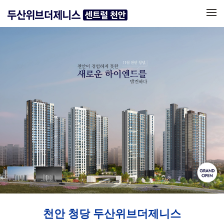
메뉴 건너뛰기
천안 청당 두산위브더제니스