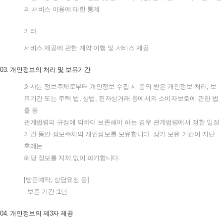
의
서비스
이용에
대한
통계
기타
서비스
제공에
관한
계약
이행
및
서비스
제공
03.
개인정보의
처리
및
보유기간
회사는
정보주체로부터
개인정보
수집
시
동의
받은
개인정보
처리
,
보
유기간
또는
주택
법
,
상법
,
전자상거래
등에서의
소비자보호에
관한
법
률
등
관계법령의
규정에
의하여
보존해야
하는
경우
관계법령에서
정한
일정
기간
동안
정보주체의
개인정보를
보유합니다
.
상기
보유
기간이
지난
후에는
해당
정보를
지체
없이
파기합니다
.
[
방문예약
,
상담요청
등
]
-
보존
기간
:1
년
04.
개인정보의
제
3
자
제공