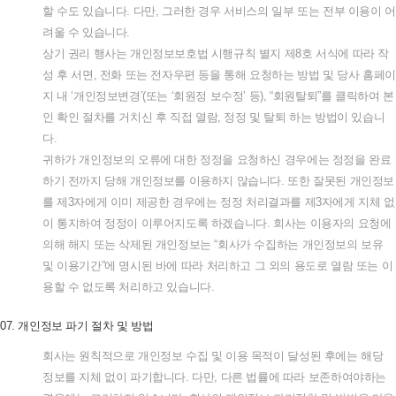
할
수도
있습니다
.
다만
,
그러한
경우
서비스의
일부
또는
전부
이용이
어
려울
수
있습니다
.
상기
권리
행사는
개인정보보호법
시행규칙
별지
제
8
호
서식에
따라
작
성
후
서면
,
전화
또는
전자우편
등을
통해
요청하는
방법
및
당사
홈페이
지
내
‘
개인정보변경
’(
또는
‘
회원정
보수정
’
등
), “
회원탈퇴
”
를
클릭하여
본
인
확인
절차를
거치신
후
직접
열람
,
정정
및
탈퇴
하는
방법이
있습니
다
.
귀하가
개인정보의
오류에
대한
정정을
요청하신
경우에는
정정을
완료
하기
전까지
당해
개인정보를
이용하지
않습니다
.
또한
잘못된
개인정보
를
제
3
자에게
이미
제공한
경우에는
정정
처리결과를
제
3
자에게
지체
없
이
통지하여
정정이
이루어지도록
하겠습니다
.
회사는
이용자의
요청에
의해
해지
또는
삭제된
개인정보는
“
회사가
수집하는
개인정보의
보유
및
이용기간
”
에
명시된
바에
따라
처리하고
그
외의
용도로
열람
또는
이
용할
수
없도록
처리하고
있습니다
.
07.
개인정보
파기
절차
및
방법
회사는
원칙적으로
개인정보
수집
및
이용
목적이
달성된
후에는
해당
정보를
지체
없이
파기합니다
.
다만
,
다른
법률에
따라
보존하여야하는