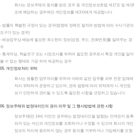
회사는
정보주체의
동의를
받은
경우
등
개인정보보호법
제
17
조
및
제
18
조에
해당하는
경우에만
개인정보를
제
3
자에게
제공합니다
.
-
법률의
특별한
규정이
있는
경우
(
법령에
정해진
절차와
방법에
따라
수사기관의
요구가
있는
경우
)
-
배송업무상
배송에
필요한
최소한의
정보
(
성명
,
주소
,
전화번호
)
를
알려주는
경
우
-
통계작성
,
학술연구
또는
시장조사를
위하여
필요한
경우로서
특정
개인을
알아
볼
수
없는
형태로
가공
하여
제공하는
경우
05.
개인정보처리
위탁
회사는
원활한
업무처리를
위하여
아래와
같은
업무를
외부
전문
업체에
처리
위탁하여
운영하고
있으며
,
관계
법령에
따라
위탁계약
시
개인정
보가
안전하게
관리될
수
있도록
필요한
사항을
규정하고
있습니다
.
06.
정보주체와
법정대리인의
권리
·
의무
및
그
행사방법에
관한
사항
정보주체
(
만
14
세
미만인
경우에는
법정대리인을
말함
)
는
언제든지
등록
되어
있는
자신의
개인정보를
조회하거나
수정할
수
있으며
회사의
개인
정보의
처리에
동의하지
않는
경우
동의를
거부하거나
가입해지를
요청