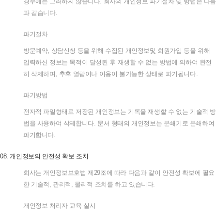
경우에는
그러하지
않습니다
.
회사의
개인정보
파기절차
및
방법은
다음
과
같습니다
.
파기절차
방문예약
,
상담신청
등을
위해
수집된
개인정보및
회원가입
등을
위해
입력하신
정보는
목적이
달성된
후
재생할
수
없는
방법에
의하여
완전
히
삭제하며
,
추후
열람이나
이용이
불가능한
상태로
파기됩니다
.
파기방법
전자적
파일형태로
저장된
개인정보는
기록을
재생할
수
없는
기술적
방
법을
사용하여
삭제합니다
.
문서
형태의
개인정보는
분쇄기로
분쇄하여
파기합니다
.
08.
개인정보의
안전성
확보
조치
회사는
개인정보보호법
제
29
조에
따라
다음과
같이
안전성
확보에
필요
한
기술적
,
관리적
,
물리적
조치를
하고
있습니다
.
개인정보
처리자
교육
실시