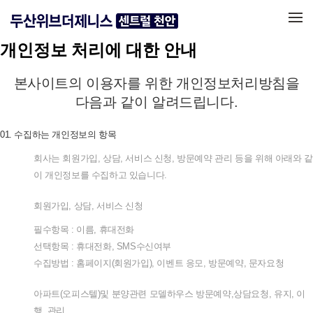
메뉴 건너뛰기
개인정보 처리에 대한 안내
본사이트의
이용자를
위한
개인정보처리방침을
다음과
같이
알려드립니다
.
01.
수집하는
개인정보의
항목
회사는
회원가입
,
상담
,
서비스
신청
,
방문예약
관리
등을
위해
아래와
같
이
개인정보를
수집하고
있습니다
.
회원가입
,
상담
,
서비스
신청
필수항목
:
이름
,
휴대전화
선택항목
:
휴대전화
, SMS
수신여부
수집방법
:
홈페이지
(
회원가입
),
이벤트
응모
,
방문예약
,
문자요청
아파트
(
오피스텔
)
및
분양관련
모델하우스
방문예약
,
상담요청
,
유지
,
이
행
,
관리