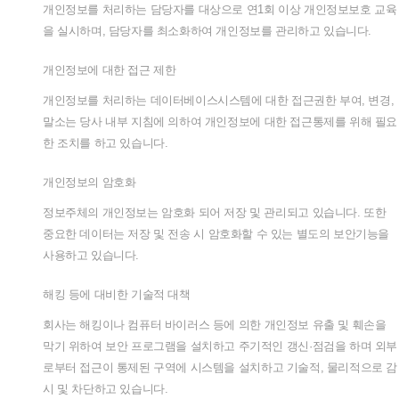
개인정보를
처리하는
담당자를
대상으로
연
1
회
이상
개인정보보호
교육
을
실시하며
,
담당자를
최소화하여
개인정보를
관리하고
있습니다
.
개인정보에
대한
접근
제한
개인정보를
처리하는
데이터베이스시스템에
대한
접근권한
부여
,
변경
,
말소는
당사
내부
지침에
의하여
개인정보에
대한
접근통제를
위해
필요
한
조치를
하고
있습니다
.
개인정보의
암호화
정보주체의
개인정보는
암호화
되어
저장
및
관리되고
있습니다
.
또한
중요한
데이터는
저장
및
전송
시
암호화할
수
있는
별도의
보안기능을
사용하고
있습니다
.
해킹
등에
대비한
기술적
대책
회사는
해킹이나
컴퓨터
바이러스
등에
의한
개인정보
유출
및
훼손을
막기
위하여
보안
프로그램을
설치하고
주기적인
갱신
·
점검을
하며
외부
로부터
접근이
통제된
구역에
시스템을
설치하고
기술적
,
물리적으로
감
시
및
차단하고
있습니다
.