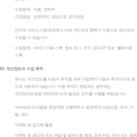
수집항목
:
이름
,
연락처
수집방법
:
방문예약
,
상담신청
,
문자요청
인터넷
서비스
이용과정에서
아래
개인정보
항목이
자동으로
생성되어
수집될
수
있습니다
.
수집항목
:
서비스
이용
기록
,
접속
로그
,
쿠키
,
접속
IP
정보
,
불량이용
기록
02.
개인정보의
수집
목적
회사는
개인정보를
다음의
목적을
위해
수집하며
다음의
목적이외의
용
도로
사용되지
않습니다
.
이용
목적이
변경되는
경우에는
개인정보보호법
제
18
조에
따라
필요한
조치를
이행할
예정입니다
.
아파트
(
오피스텔
)
및
분양관련
모델하우스
방문예약
,
상담요청
,
유지
,
이
행
,
관리
마케팅
및
광고에
활용
이벤트
등
광고성
정보
전달
및
참여기회
제공
,
접속
빈도
파악
또는
회원