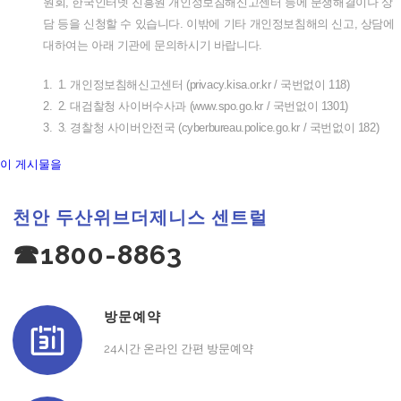
원회
,
한국인터넷
진흥원
개인정보침해신고센터
등에
분쟁해결이나
상
담
등을
신청할
수
있습니다
.
이밖에
기타
개인정보침해의
신고
,
상담에
대하여는
아래
기관에
문의하시기
바랍니다
.
1.
1.
개인정보침해신고센터
(privacy.kisa.or.kr /
국번없이
118)
2.
2.
대검찰청
사이버수사과
(www.spo.go.kr /
국번없이
1301)
3.
3.
경찰청
사이버안전국
(cyberbureau.police.go.kr /
국번없이
182)
이 게시물을
천안 두산위브더제니스 센트럴
☎1800-8863
방문예약
24시간 온라인 간편 방문예약