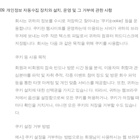
09.
개인정보
자동수집
장치와
설치
,
운영
및
그
거부에
관한
사항
회사는
귀하의
정보를
수시로
저장하고
찾아내는
‘
쿠키
(cookie)’
등을
운
용합니다
.
쿠키란
웹사이트를
운영하는데
이용되는
서버가
귀하의
브라
우저에
보내는
아주
작은
텍스트
파일로서
귀하의
컴퓨터
하드디스크에
저장됩니다
.
회사는
다음
과
같은
목적을
위해
쿠키를
사용합니다
.
쿠키
등
사용
목적
회원과
비회원의
접속
빈도나
방문
시간
등을
분석
,
이용자의
취향과
관
심분야를
파악
및
자취
추적
,
각종
이벤트
참여
정도
및
방문
회수
파악
등을
통한
타겟
마케팅
및
개인
맞춤
서비스를
제공합니다
.
또한
,
귀하는
쿠키
설치에
대한
선택권을
가지고
있습니
다
.
따라서
,
귀하는
웹브라우
저에서
옵션을
설정함으로써
모든
쿠키를
허용하거나
,
쿠키가
저장될
때
마다
확인을
거치거나
,
아니면
모든
쿠키의
저장을
거부할
수도
있습니
다
.
쿠키
설정
거부
방법
예시
)
쿠키
설정을
거부하는
방법으로는
회원님이
사용하시는
웹
브라우