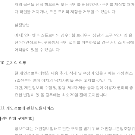
저의
옵션을
선택
함으로써
모든
쿠키를
허용하거나
쿠키를
저장할
때마
다
확인을
거치거나
,
모든
쿠키의
저장을
거부할
수
있습니다
.
설정방법
예시
)
인터넷
익스플로어의
경우
:
웹
브라우저
상단의
도구
>
인터넷
옵
션
>
개인정보
단
,
귀하께서
쿠키
설치를
거부하였을
경우
서비스
제공에
어려움이
있을
수
있습니다
.
10.
고지의
의무
현
개인정보처리방침
내용
추가
,
삭제
및
수정이
있을
시에는
개정
최소
7
일전부터
홈페
이지의
'
공지사항
'
을
통해
고지할
것입니다
.
다만
,
개인정보의
수집
및
활용
,
제
3
자
제공
등과
같이
이용자
권리의
중
요한
변경이
있
을
경우에는
최소
30
일
전에
고지합니다
.
11.
개인정보에
관한
민원서비스
[
권익침해
구제방법
]
정보주체는
개인정보침해로
인한
구제를
받기
위해
개인정보분쟁조정위