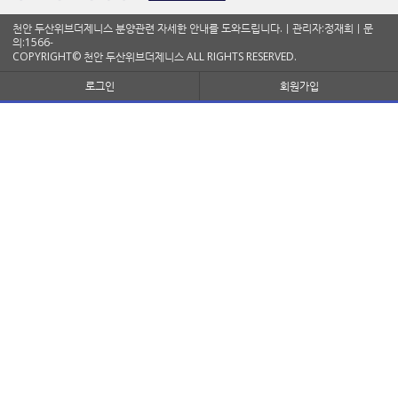
천안 두산위브더제니스 분양관련 자세한 안내를 도와드립니다.ㅣ관리자:정재희ㅣ문
의:1566-
COPYRIGHT© 천안 두산위브더제니스 ALL RIGHTS RESERVED.
로그인
회원가입